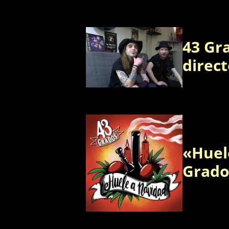
43 Gr
direc
«Huel
Grado