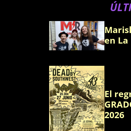
ÚLT
Maris
en La
El reg
GRADO
2026