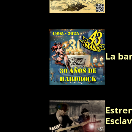
La ba
Estren
Escla