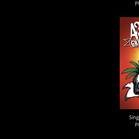
P
Sin
P