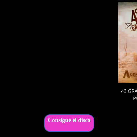
43 GRA
P
Consigue el disco