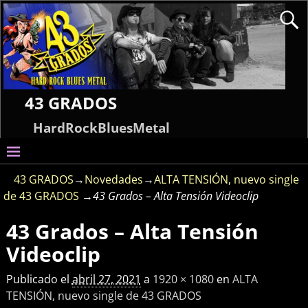
43 GRADOS
HardRockBluesMetal
43 GRADOS
→
Novedades
→
ALTA TENSIÓN, nuevo single
de 43 GRADOS
→
43 Grados – Alta Tensión Videoclip
43 Grados – Alta Tensión
Navegador de imágenes
Videoclip
Publicado el
abril 27, 2021
a
1920 × 1080
en
ALTA
TENSIÓN, nuevo single de 43 GRADOS