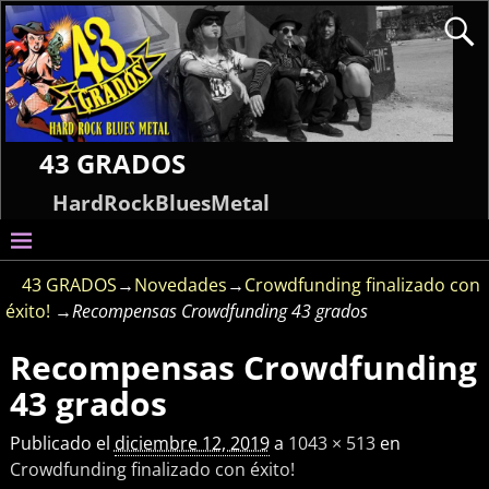
43 GRADOS
HardRockBluesMetal
43 GRADOS
→
Novedades
→
Crowdfunding finalizado con
éxito!
→
Recompensas Crowdfunding 43 grados
Recompensas Crowdfunding
Navegador de imágenes
43 grados
Publicado el
diciembre 12, 2019
a
1043 × 513
en
Crowdfunding finalizado con éxito!