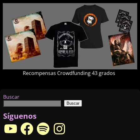
Recompensas Crowdfunding 43 grados
Navegador de imágenes
Buscar
Buscar
Síguenos