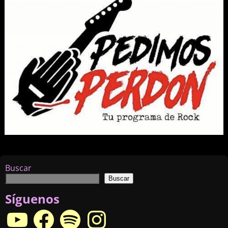
Navegador de imágenes
Buscar
Buscar
Síguenos