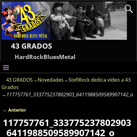
43 GRADOS
HardRockBluesMetal
43 GRADOS
→
Novedades
→
StefiRock dedica vídeo a 43
Grados
→
117757761_333775237802903_6411988509589907142_o
← Anterior
Navegador de imágenes
117757761_333775237802903
_6411988509589907142_o