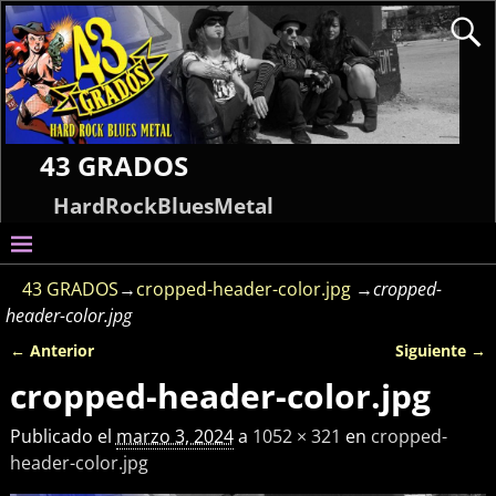
43 GRADOS
HardRockBluesMetal
43 GRADOS
→
cropped-header-color.jpg
→
cropped-
header-color.jpg
← Anterior
Siguiente →
Navegador de imágenes
cropped-header-color.jpg
Publicado el
marzo 3, 2024
a
1052 × 321
en
cropped-
header-color.jpg