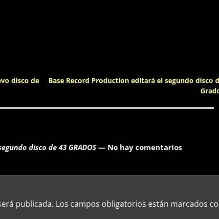
evo disco de
Base Record Production editará el segundo disco 
Grad
l segundo disco de 43 GRADOS
— No hay comentarios
será publicada.
Los campos obligatorios están marcados c