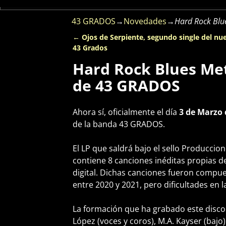
43 GRADOS
→
Novedades
→
Hard Rock Blu
←
Ojos de Serpiente, segundo single del nu
Navegación de entradas
43 Grados
Hard Rock Blues Met
de 43 GRADOS
Ahora sí, oficialmente el día
3 de Marzo 
de la banda 43 GRADOS.
El LP que saldrá bajo el sello Produccio
contiene 8 canciones inéditas propias 
digital. Dichas canciones fueron compues
entre 2020 y 2021, pero dificultades en 
La formación que ha grabado este disco e
López (voces y coros), M.A. Kayser (baj