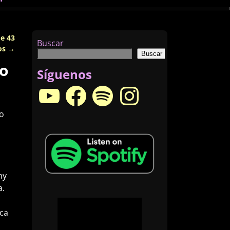
de 43
Buscar
os
→
Buscar
co
Síguenos
co
ny
a.
nca