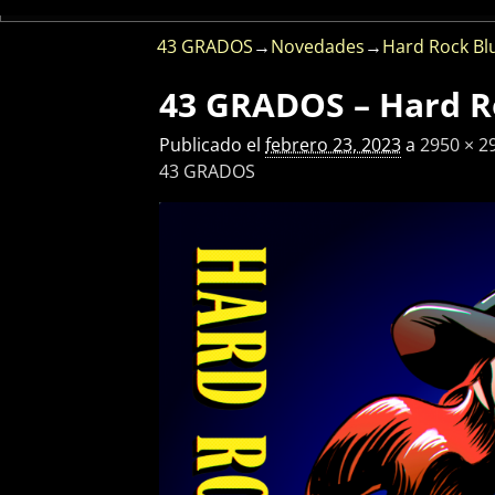
43 GRADOS
→
Novedades
→
Hard Rock Bl
43 GRADOS – Hard R
Navegador de imágenes
Publicado el
febrero 23, 2023
a
2950 × 2
43 GRADOS