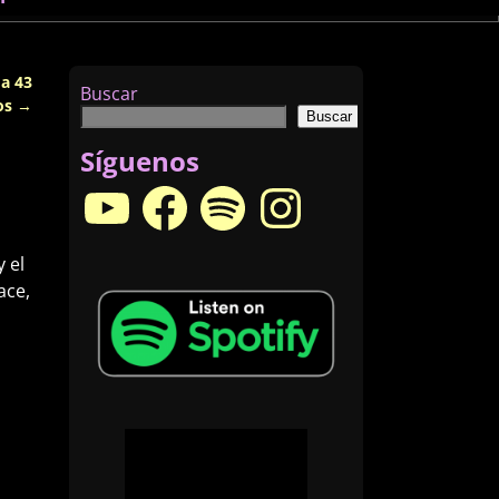
a 43
Buscar
os
→
Buscar
Síguenos
 el
ace,