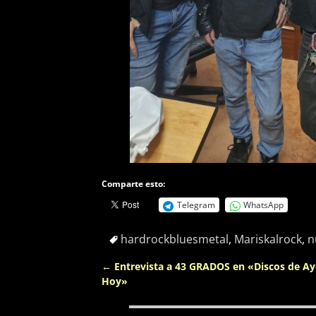
Comparte esto:
Telegram
WhatsApp
hardrockbluesmetal
,
Mariskalrock
,
n
←
Entrevista a 43 GRADOS en «Discos de Ay
Navegación de entradas
Hoy»